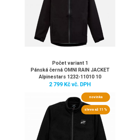
Počet variant 1
Pánská černá OMNI RAIN JACKET
Alpinestars 1232-11010 10
2 799 Kč
vč. DPH
novinka
sleva až 11 %