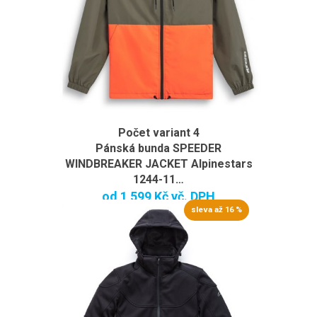
Počet variant 4
Pánská bunda SPEEDER
WINDBREAKER JACKET Alpinestars
1244-11…
od
1 599 Kč
vč. DPH
sleva až 16 %