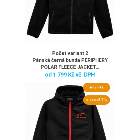
Počet variant 2
Pánská černá bunda PERIPHERY
POLAR FLEECE JACKET…
od
1 799 Kč
vč. DPH
novinka
sleva až 7 %