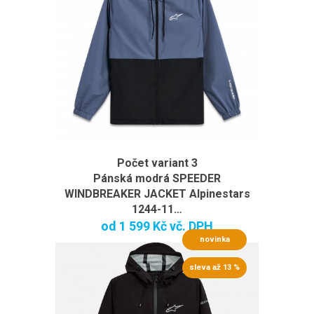
Počet variant 3
Pánská modrá SPEEDER
WINDBREAKER JACKET Alpinestars
1244-11…
od
1 599 Kč
vč. DPH
novinka
sleva až 13 %