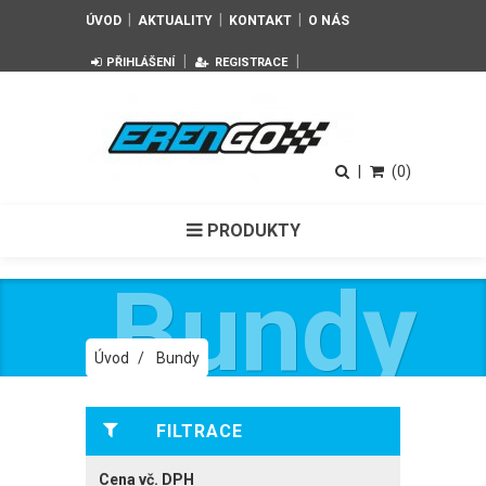
|
|
|
ÚVOD
AKTUALITY
KONTAKT
O NÁS
|
|
PŘIHLÁŠENÍ
REGISTRACE
|
(0)
PRODUKTY
Bundy
Úvod
/
Bundy
FILTRACE
Cena vč. DPH