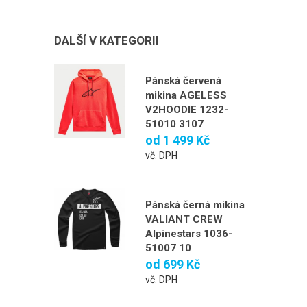
DALŠÍ V KATEGORII
Pánská červená
mikina AGELESS
V2HOODIE 1232-
51010 3107
od
1 499 Kč
vč. DPH
Pánská černá mikina
VALIANT CREW
Alpinestars 1036-
51007 10
od
699 Kč
vč. DPH