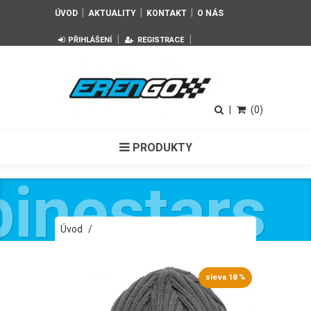
|
|
|
ÚVOD
AKTUALITY
KONTAKT
O NÁS
|
|
PŘIHLÁŠENÍ
REGISTRACE
|
(0)
PRODUKTY
pinestars
Úvod
/
Čepice šedá RECEIVING BEANIE Alpinestars
1037-81504 18
sleva 18 %