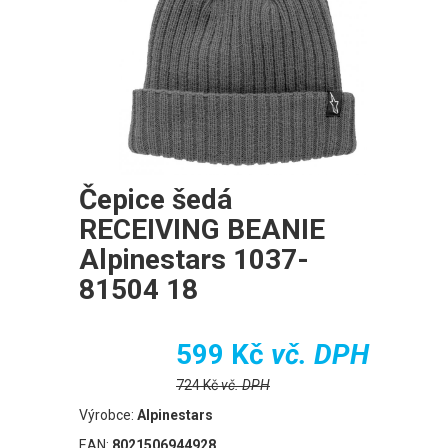
Čepice šedá
RECEIVING BEANIE
Alpinestars 1037-
81504 18
599 Kč
vč. DPH
724 Kč
vč. DPH
Výrobce:
Alpinestars
EAN:
8021506944928