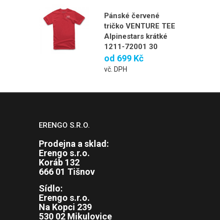
Pánské červené
tričko VENTURE TEE
Alpinestars krátké
1211-72001 30
od
699 Kč
vč. DPH
ERENGO S.R.O.
Prodejna a sklad:
Erengo s.r.o.
Koráb 132
666 01 Tišnov
Sídlo:
Erengo s.r.o.
Na Kopci 239
530 02 Mikulovice