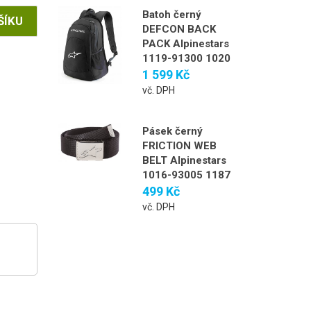
Batoh černý
DEFCON BACK
PACK Alpinestars
1119-91300 1020
1 599 Kč
vč. DPH
Pásek černý
FRICTION WEB
BELT Alpinestars
1016-93005 1187
499 Kč
vč. DPH