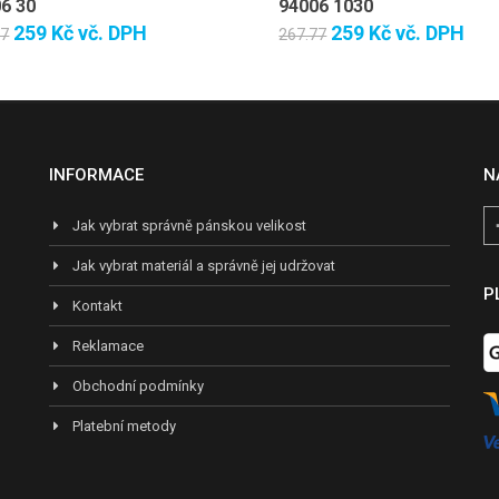
6 30
94006 1030
259 Kč
vč. DPH
259 Kč
vč. DPH
77
267.77
INFORMACE
N
Jak vybrat správně pánskou velikost
Jak vybrat materiál a správně jej udržovat
P
Kontakt
Reklamace
Obchodní podmínky
Platební metody