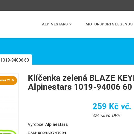
ALPINESTARS
MOTORSPORTS LEGENDS
s 1019-94006 60
Klíčenka zelená BLAZE KE
leva 21 %
Alpinestars 1019-94006 60
259 Kč
vč.
324 Kč
vč. DPH
Výrobce:
Alpinestars
EAN:
803363747531