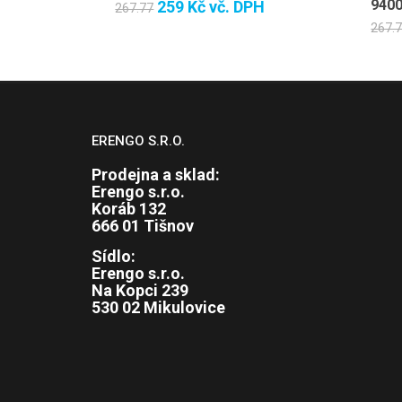
9400
259 Kč
vč. DPH
267.77
267.
ERENGO S.R.O.
Prodejna a sklad:
Erengo s.r.o.
Koráb 132
666 01 Tišnov
Sídlo:
Erengo s.r.o.
Na Kopci 239
530 02 Mikulovice