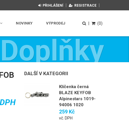
|
|
PŘIHLÁŠENÍ
REGISTRACE
NOVINKY
VÝPRODEJ
|
(0)
Doplňky
YFOB
DALŠÍ V KATEGORII
Klíčenka černá
BLAZE KEYFOB
Alpinestars 1019-
 DPH
94006 1020
259 Kč
vč. DPH