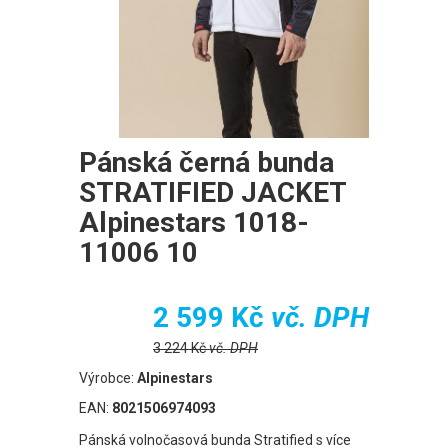
Pánská černá bunda
STRATIFIED JACKET
Alpinestars 1018-
11006 10
2 599 Kč
vč. DPH
3 224 Kč
vč. DPH
Výrobce:
Alpinestars
EAN:
8021506974093
Pánská volnočasová bunda Stratified s více