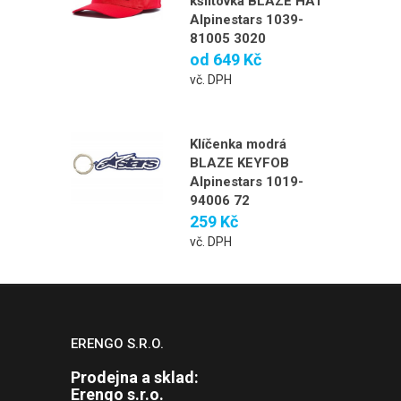
kšiltovka BLAZE HAT
Alpinestars 1039-
81005 3020
od
649 Kč
vč. DPH
Klíčenka modrá
BLAZE KEYFOB
Alpinestars 1019-
94006 72
259 Kč
vč. DPH
ERENGO S.R.O.
Prodejna a sklad:
Erengo s.r.o.