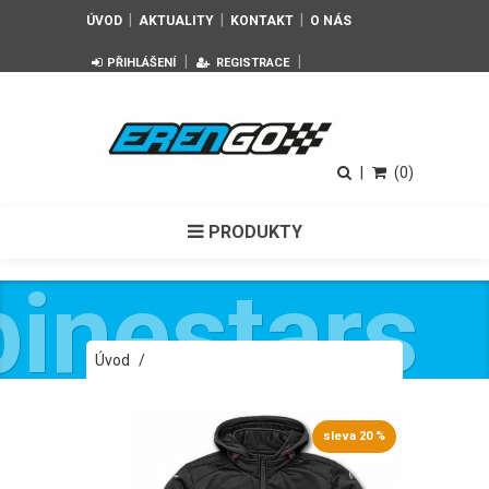
|
|
|
ÚVOD
AKTUALITY
KONTAKT
O NÁS
|
|
PŘIHLÁŠENÍ
REGISTRACE
|
(0)
PRODUKTY
pinestars
Úvod
/
Pánská černá bunda STRATIFIED JACKET
Alpinestars 1018-11006 10
sleva 20 %