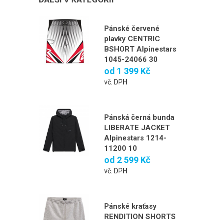
Pánské červené
plavky CENTRIC
BSHORT Alpinestars
1045-24066 30
od
1 399 Kč
vč. DPH
Pánská černá bunda
LIBERATE JACKET
Alpinestars 1214-
11200 10
od
2 599 Kč
vč. DPH
Pánské kraťasy
RENDITION SHORTS