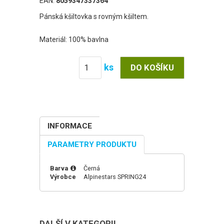
EAN:
8059347337364
Pánská kšiltovka s rovným kšiltem.
Materiál: 100% bavlna
ks
INFORMACE
PARAMETRY PRODUKTU
Barva
Černá
Výrobce
Alpinestars
SPRING24
DALŠÍ V KATEGORII