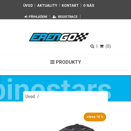
|
|
|
ÚVOD
AKTUALITY
KONTAKT
O NÁS
|
|
PŘIHLÁŠENÍ
REGISTRACE
|
(0)
PRODUKTY
pinestars
Úvod
/
Pánská černá kšiltovka EXTOL HAT
Alpinestars 1214-81122 10
sleva 16 %