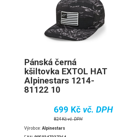
Pánská černá
kšiltovka EXTOL HAT
Alpinestars 1214-
81122 10
699 Kč
vč. DPH
824 Kč
vč. DPH
Výrobce:
Alpinestars