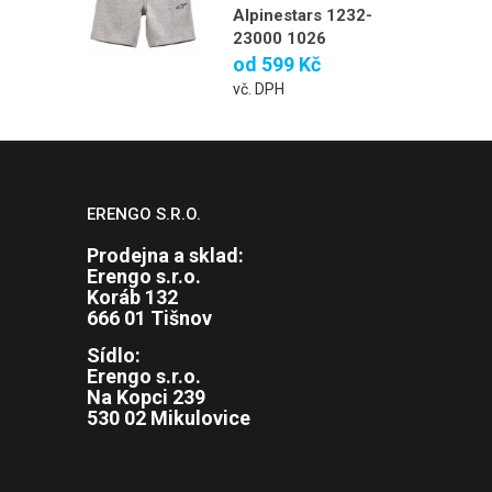
Alpinestars 1232-
23000 1026
od
599 Kč
vč. DPH
ERENGO S.R.O.
Prodejna a sklad:
Erengo s.r.o.
Koráb 132
666 01 Tišnov
Sídlo:
Erengo s.r.o.
Na Kopci 239
530 02 Mikulovice