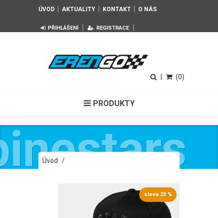
|
|
|
ÚVOD
AKTUALITY
KONTAKT
O NÁS
|
|
PŘIHLÁŠENÍ
REGISTRACE
|
(0)
PRODUKTY
pinestars
Úvod
/
Pánská kšiltovka ASSURED HAT
Alpinestars 1233-81560 10
sleva 23 %