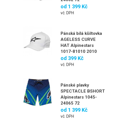
od
1 399 Kč
vč. DPH
Pánská bílá kšiltovka
AGELESS CURVE
HAT Alpinestars
1017-81010 2010
od
399 Kč
vč. DPH
Pánské plavky
SPECTACLE BSHORT
Alpinestars 1045-
24065 72
od
1 399 Kč
vč. DPH