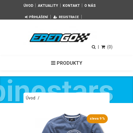
|
|
|
ÚVOD
AKTUALITY
KONTAKT
O NÁS
|
|
PŘIHLÁŠENÍ
REGISTRACE
|
(0)
PRODUKTY
pinestars
Úvod
/
Pánská modrá mikina MASSIMA FLEECE
Alpinestars 1018-51102 70
sleva 9 %