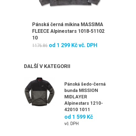
Pánská černá mikina MASSIMA
FLEECE Alpinestars 1018-51102
10
od
1 299 Kč
vč. DPH
1176.86
DALŠÍ V KATEGORII
Pánská šedo-černá
bunda MISSION
MIDLAYER
Alpinestars 1210-
42010 1011
od
1 599 Kč
vč. DPH