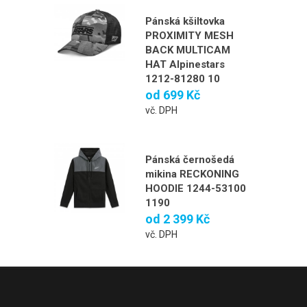
Pánská kšiltovka
PROXIMITY MESH
BACK MULTICAM
HAT Alpinestars
1212-81280 10
od
699 Kč
vč. DPH
Pánská černošedá
mikina RECKONING
HOODIE 1244-53100
1190
od
2 399 Kč
vč. DPH