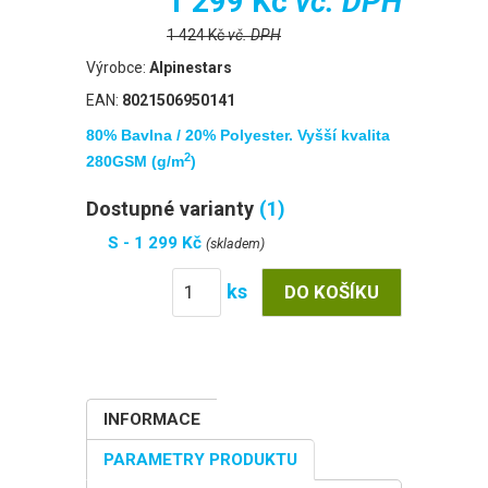
1 299 Kč
vč. DPH
1 424 Kč
vč. DPH
Výrobce:
Alpinestars
EAN:
8021506950141
80% Bavlna / 20% Polyester. Vyšší kvalita
2
280GSM (g/m
)
Dostupné varianty
(1)
S - 1 299 Kč
(skladem)
ks
INFORMACE
PARAMETRY PRODUKTU