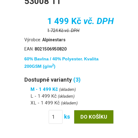
53008 11
1 499 Kč
vč. DPH
1 724 Kč
vč. DPH
Výrobce:
Alpinestars
EAN:
8021506950820
60% Bavlna / 40% Polyester. Kvalita
2
200GSM (g/m
)
Dostupné varianty
(3)
M - 1 499 Kč
(skladem)
L - 1 499 Kč
(skladem)
XL - 1 499 Kč
(skladem)
ks