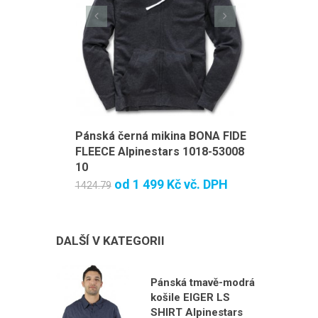
Pánská černá mikina BONA FIDE
Pánsk
FLEECE Alpinestars 1018-53008
FIDE F
10
53008 
od
1 499 Kč
vč. DPH
1424.79
1424.79
DALŠÍ V KATEGORII
Pánská tmavě-modrá
košile EIGER LS
SHIRT Alpinestars