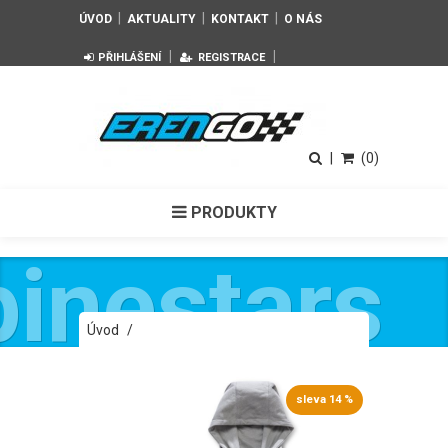
|
|
|
ÚVOD
AKTUALITY
KONTAKT
O NÁS
|
|
PŘIHLÁŠENÍ
REGISTRACE
|
(0)
PRODUKTY
pinestars
Úvod
/
Pánská šedá mikina BONA FIDE FLEECE
Alpinestars 1018-53008 11
sleva 14 %