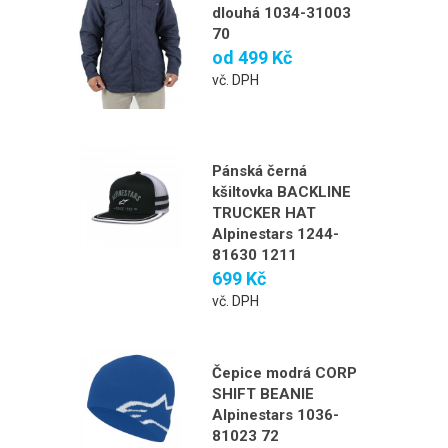
dlouhá 1034-31003
70
od
499 Kč
vč. DPH
Pánská černá
kšiltovka BACKLINE
TRUCKER HAT
Alpinestars 1244-
81630 1211
699 Kč
vč. DPH
Čepice modrá CORP
SHIFT BEANIE
Alpinestars 1036-
81023 72