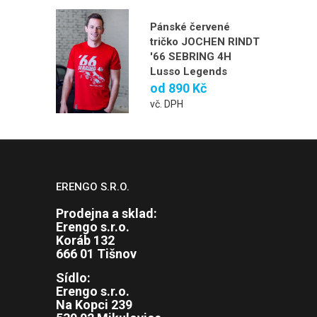
Pánské červené
tričko JOCHEN RINDT
'66 SEBRING 4H
Lusso Legends
od
890 Kč
vč. DPH
ERENGO S.R.O.
Prodejna a sklad:
Erengo s.r.o.
Koráb 132
666 01 Tišnov
Sídlo:
Erengo s.r.o.
Na Kopci 239