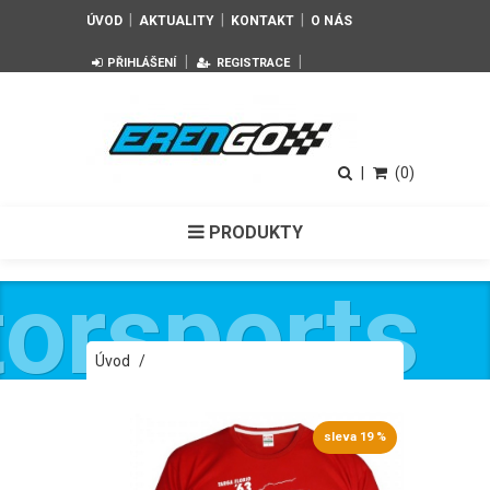
|
|
|
ÚVOD
AKTUALITY
KONTAKT
O NÁS
|
|
PŘIHLÁŠENÍ
REGISTRACE
|
(0)
PRODUKTY
orsports
Úvod
/
ends
Pánské červené tričko FERRARI 250 GTO
Lusso Legends
sleva 19 %